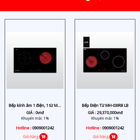
Bếp kính âm 1 điện, 1 từ MH-
Bếp Điện Từ MH-03IRB LB
7311 IR
GIÁ :
0
vnđ
GIÁ :
29,370,000
vnđ
Khuyến mãi: 1%
Khuyến mãi: 1%
Hotline
: 0909001242
Hotline
: 0909001242
Giỏ hàng
Giỏ hàng