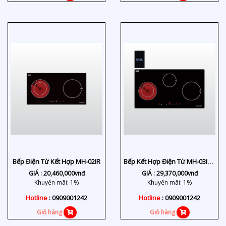
Bếp Điện Từ Kết Hợp MH-02IR
Bếp Kết Hợp Điện Từ MH-03IRB
SB
GIÁ :
20,460,000
vnđ
GIÁ :
29,370,000
vnđ
Khuyến mãi: 1%
Khuyến mãi: 1%
Hotline
: 0909001242
Hotline
: 0909001242
Giỏ hàng
Giỏ hàng