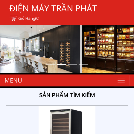
ĐIỆN MÁY TRẦN PHÁT
Giỏ Hàng(0)
MENU
SẢN PHẨM TÌM KIẾM