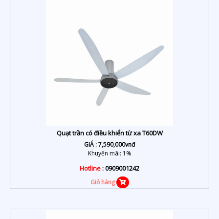
Quạt trần có điều khiển từ xa T60DW
GIÁ :
7,590,000
vnđ
Khuyến mãi: 1%
Hotline
: 0909001242
Giỏ hàng