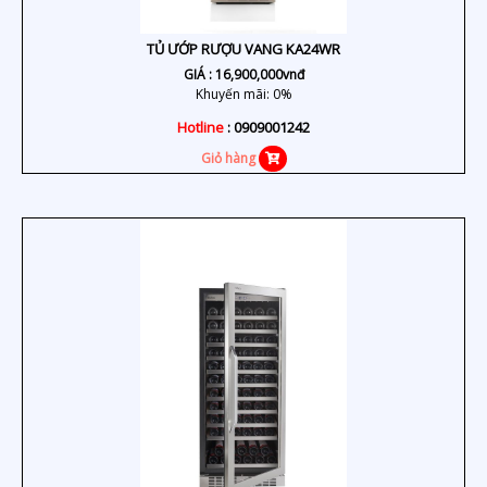
TỦ ƯỚP RƯỢU VANG KA24WR
GIÁ :
16,900,000
vnđ
Khuyến mãi: 0%
Hotline
: 0909001242
Giỏ hàng