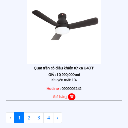
Quạt trần có điều khiển từ xa U48FP
GIÁ :
10,990,000
vnđ
Khuyến mãi: 1%
Hotline
: 0909001242
Giỏ hàng
‹
1
2
3
4
›