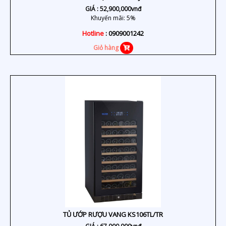
GIÁ :
52,900,000
vnđ
Khuyến mãi: 5%
Hotline
: 0909001242
Giỏ hàng
TỦ ƯỚP RƯỢU VANG KS106TL/TR