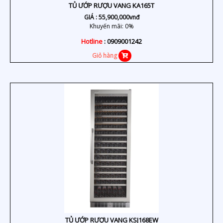
TỦ ƯỚP RƯỢU VANG KA165T
GIÁ :
55,900,000
vnđ
Khuyến mãi: 0%
Hotline
: 0909001242
Giỏ hàng
TỦ ƯỚP RƯỢU VANG KSJ168EW