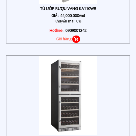
TỦ ƯỚP RƯỢU VANG KA110WR
GIÁ :
44,000,000
vnđ
Khuyến mãi: 0%
Hotline
: 0909001242
Giỏ hàng