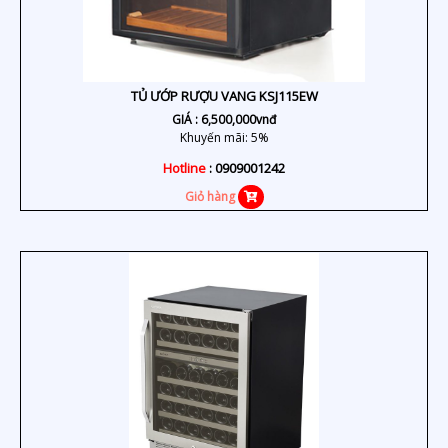
TỦ ƯỚP RƯỢU VANG KSJ115EW
GIÁ :
6,500,000
vnđ
Khuyến mãi: 5%
Hotline
: 0909001242
Giỏ hàng