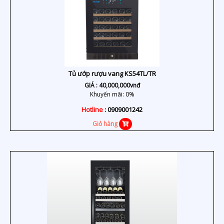
Tủ ướp rượu vang KS54TL/TR
GIÁ :
40,000,000
vnđ
Khuyến mãi: 0%
Hotline
: 0909001242
Giỏ hàng