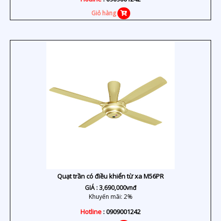
Giỏ hàng
Quạt trần có điều khiển từ xa M56PR
GIÁ :
3,690,000
vnđ
Khuyến mãi: 2%
Hotline
: 0909001242