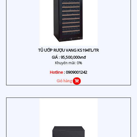
TỦ ƯỚP RƯỢU VANG KS194TL/TR
GIÁ :
95,500,000
vnđ
Khuyến mãi: 0%
Hotline
: 0909001242
Giỏ hàng