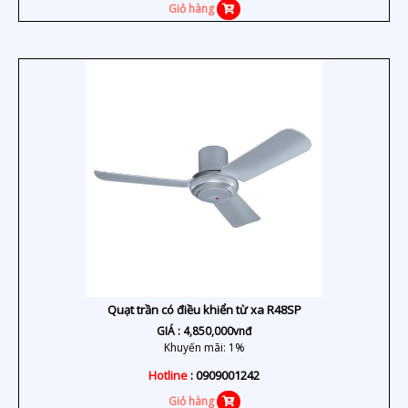
Giỏ hàng
Quạt trần có điều khiển từ xa R48SP
GIÁ :
4,850,000
vnđ
Khuyến mãi: 1%
Hotline
: 0909001242
Giỏ hàng