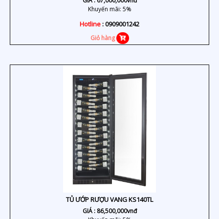
GIÁ :
67,000,000
vnđ
Khuyến mãi: 5%
Hotline
: 0909001242
Giỏ hàng
TỦ ƯỚP RƯỢU VANG KS140TL
GIÁ :
86,500,000
vnđ