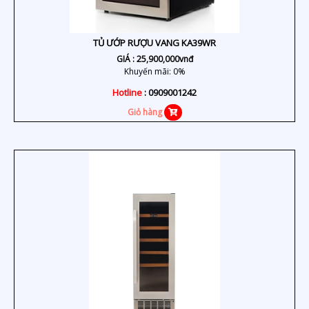
TỦ ƯỚP RƯỢU VANG KA39WR
GIÁ :
25,900,000
vnđ
Khuyến mãi: 0%
Hotline
: 0909001242
Giỏ hàng