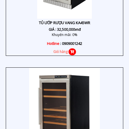
TỦ ƯỚP RƯỢU VANG KA45WR
GIÁ :
32,500,000
vnđ
Khuyến mãi: 0%
Hotline
: 0909001242
Giỏ hàng