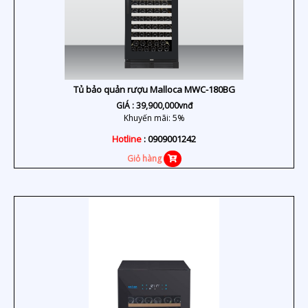
Tủ bảo quản rượu Malloca MWC-180BG
GIÁ :
39,900,000
vnđ
Khuyến mãi: 5%
Hotline
: 0909001242
Giỏ hàng