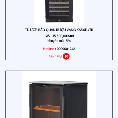
TỦ ƯỚP BẢO QUẢN RƯỢU VANG KS54TL/TR
GIÁ :
35,500,000
vnđ
Khuyến mãi: 5%
Hotline
: 0909001242
Giỏ hàng