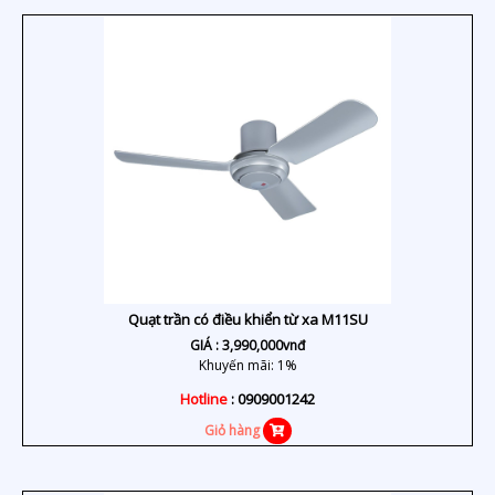
Quạt trần có điều khiển từ xa M11SU
GIÁ :
3,990,000
vnđ
Khuyến mãi: 1%
Hotline
: 0909001242
Giỏ hàng