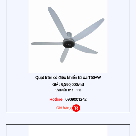
Quạt trần có điều khiển từ xa T60AW
GIÁ :
9,590,000
vnđ
Khuyến mãi: 1%
Hotline
: 0909001242
Giỏ hàng