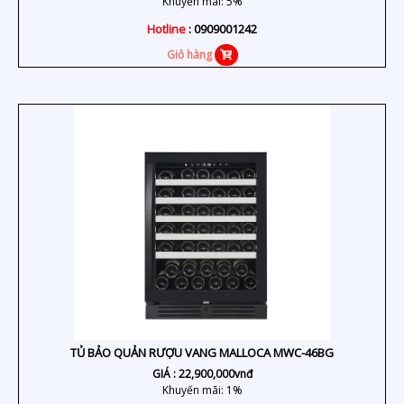
Khuyến mãi: 5%
Hotline
: 0909001242
Giỏ hàng
TỦ BẢO QUẢN RƯỢU VANG MALLOCA MWC-46BG
GIÁ :
22,900,000
vnđ
Khuyến mãi: 1%