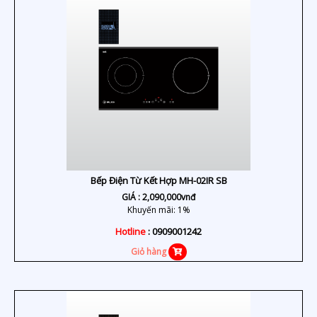
Bếp Điện Từ Kết Hợp MH-02IR SB
GIÁ :
2,090,000
vnđ
Khuyến mãi: 1%
Hotline
: 0909001242
Giỏ hàng