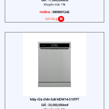
GIÁ :
17,600,000
vnđ
Khuyến mãi: 1%
Hotline
: 0909001242
Giỏ hàng
Máy rửa chén bát MDW14-S10TFT
GIÁ :
33,000,000
vnđ