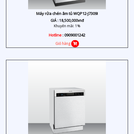
Máy rửa chén âm tủ WQP12-J7309I
GIÁ :
18,500,000
vnđ
Khuyến mãi: 1%
Hotline
: 0909001242
Giỏ hàng