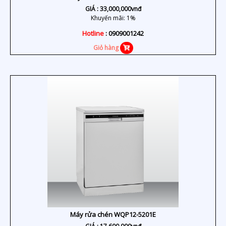
GIÁ :
33,000,000
vnđ
Khuyến mãi: 1%
Hotline
: 0909001242
Giỏ hàng
Máy rửa chén WQP12-5201E