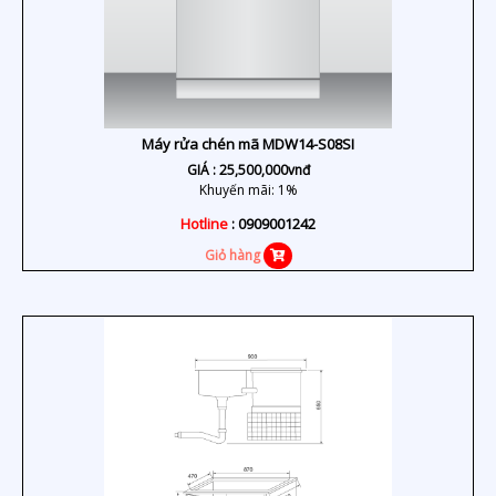
Máy rửa chén mã MDW14-S08SI
GIÁ :
25,500,000
vnđ
Khuyến mãi: 1%
Hotline
: 0909001242
Giỏ hàng