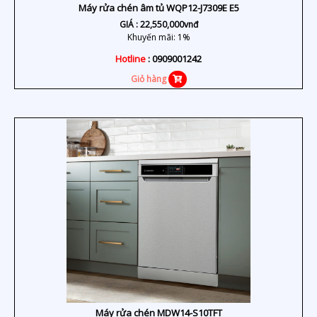
Máy rửa chén âm tủ WQP12-J7309E E5
GIÁ :
22,550,000
vnđ
Khuyến mãi: 1%
Hotline
: 0909001242
Giỏ hàng
Máy rửa chén MDW14-S10TFT