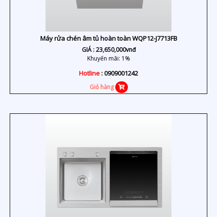
Máy rửa chén âm tủ hoàn toàn WQP12-J7713FB
GIÁ :
23,650,000
vnđ
Khuyến mãi: 1%
Hotline
: 0909001242
Giỏ hàng