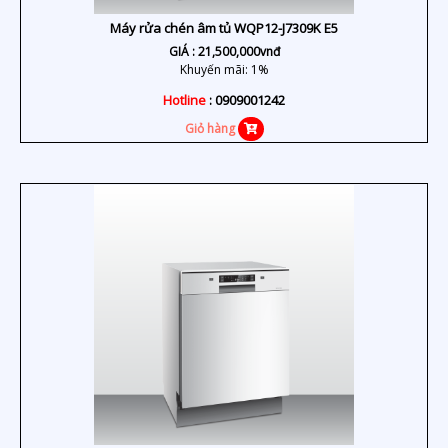
Máy rửa chén âm tủ WQP12-J7309K E5
GIÁ :
21,500,000
vnđ
Khuyến mãi: 1%
Hotline
: 0909001242
Giỏ hàng