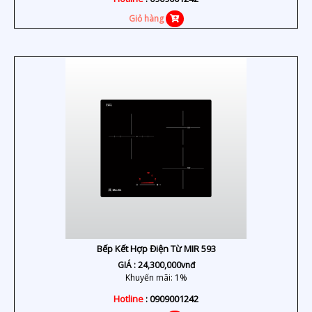
Giỏ hàng
Bếp Kết Hợp Điện Từ MIR 593
GIÁ :
24,300,000
vnđ
Khuyến mãi: 1%
Hotline
: 0909001242