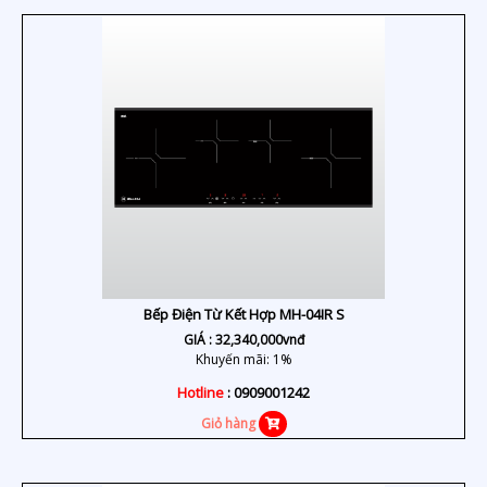
Bếp Điện Từ Kết Hợp MH-04IR S
GIÁ :
32,340,000
vnđ
Khuyến mãi: 1%
Hotline
: 0909001242
Giỏ hàng