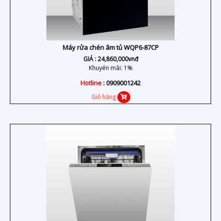
Máy rửa chén âm tủ WQP6-87CP
GIÁ :
24,860,000
vnđ
Khuyến mãi: 1%
Hotline
: 0909001242
Giỏ hàng