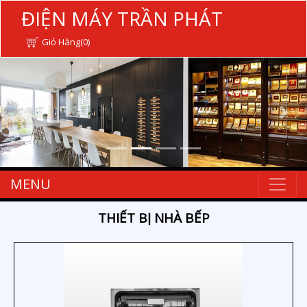
ĐIỆN MÁY TRẦN PHÁT
Giỏ Hàng(0)
MENU
THIẾT BỊ NHÀ BẾP