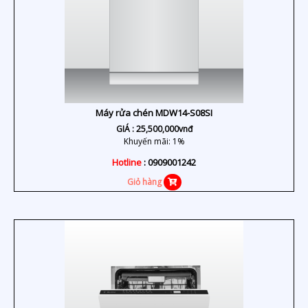
Máy rửa chén MDW14-S08SI
GIÁ :
25,500,000
vnđ
Khuyến mãi: 1%
Hotline
: 0909001242
Giỏ hàng