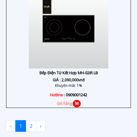
Bếp Điện Từ Kết Hợp MH-02IR LB
GIÁ :
2,090,000
vnđ
Khuyến mãi: 1%
Hotline
: 0909001242
Giỏ hàng
‹
1
2
›