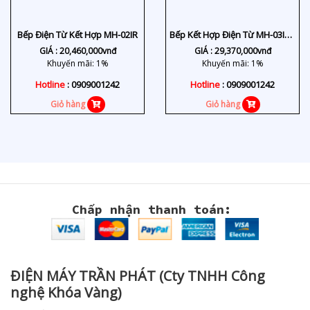
Bếp Điện Từ Kết Hợp MH-02IR
Bếp Kết Hợp Điện Từ MH-03IRB
SB
GIÁ :
20,460,000
vnđ
GIÁ :
29,370,000
vnđ
Khuyến mãi: 1%
Khuyến mãi: 1%
Hotline
: 0909001242
Hotline
: 0909001242
Giỏ hàng
Giỏ hàng
Chấp nhận thanh toán:
ĐIỆN MÁY TRẦN PHÁT (Cty TNHH Công
nghệ Khóa Vàng)