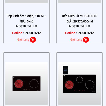
Bếp kính âm 1 điện, 1 từ MH-
Bếp Điện Từ MH-03IRB LB
7311 IR
GIÁ :
0
vnđ
GIÁ :
29,370,000
vnđ
Khuyến mãi: 1%
Khuyến mãi: 1%
Hotline
: 0909001242
Hotline
: 0909001242
Giỏ hàng
Giỏ hàng