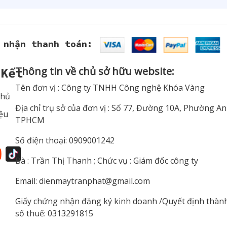
 nhận thanh toán:
Thông tin về chủ sở hữu website:
 Kết
Tên đơn vị : Công ty TNHH Công nghệ Khóa Vàng
Chủ
Địa chỉ trụ sở của đơn vị : Số 77, Đường 10A, Phường A
iệu
TPHCM
Số điện thoại: 0909001242
Bà : Trần Thị Thanh ; Chức vụ : Giám đốc công ty
Email:
dienmaytranphat@gmail.com
Giấy chứng nhận đăng ký kinh doanh /Quyết định thàn
số thuế: 0313291815