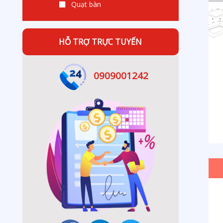
Quạt bàn
HỖ TRỢ TRỰC TUYẾN
0909001242