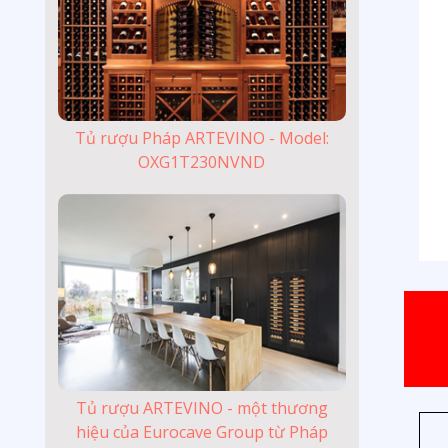
Tủ rượu Pháp ARTEVINO - Model:
OXG1T230NVND
Tủ rượu ARTEVINO - một thương
hiệu của Eurocave Group từ Pháp