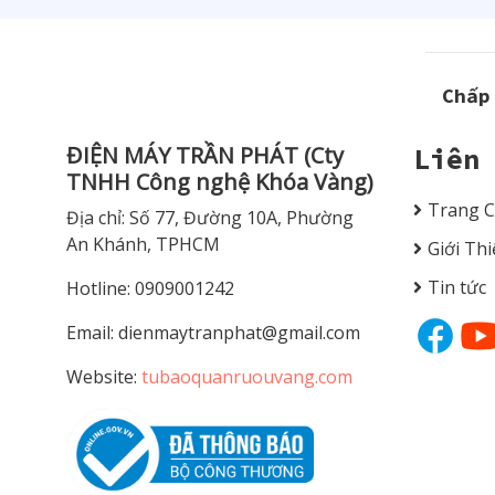
Chấp
ĐIỆN MÁY TRẦN PHÁT (Cty
Liên
TNHH Công nghệ Khóa Vàng)
Trang 
Địa chỉ: Số 77, Đường 10A, Phường
An Khánh, TPHCM
Giới Th
Tin tức
Hotline: 0909001242
Email:
dienmaytranphat@gmail.com
Website:
tubaoquanruouvang.com