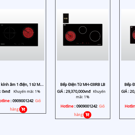
 kính âm 1 điện, 1 từ MH-
Bếp Điện Từ MH-03IRB LB
Bếp Đ
7311 IR
:
0
vnđ
Khuyến mãi: 1%
GIÁ :
29,370,000
vnđ
Khuyến
GIÁ :
20
mãi: 1%
otline
: 0909001242
Giỏ
Hotline
: 0909001242
Hotli
Giỏ
hàng
hàng