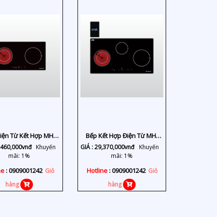
iện Từ Kết Hợp MH-
Bếp Kết Hợp Điện Từ MH-
02IR
03IRB SB
,460,000
vnđ
Khuyến
GIÁ :
29,370,000
vnđ
Khuyến
mãi: 1%
mãi: 1%
ne
: 0909001242
Hotline
: 0909001242
Giỏ
Giỏ
hàng
hàng