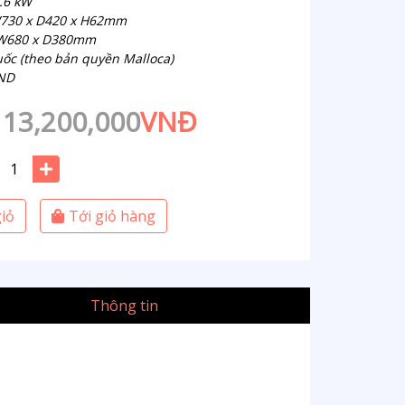
3.6 kW
W730 x D420 x H62mm
: W680 x D380mm
uốc (theo bản quyền Malloca)
VND
13,200,000
VNĐ
iỏ
Tới giỏ hàng
Thông tin