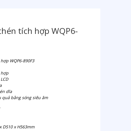
chén tích hợp WQP6-
h hợp WQP6-890F3
 hợp
 LCD
a
én dĩa
u quả bằng sóng siêu âm
 x D510 x H563mm