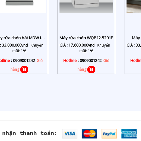
y rửa chén bát MDW14-
Máy rửa chén WQP12-5201E
Máy 
S10TFT
:
33,000,000
vnđ
Khuyến
GIÁ :
17,600,000
vnđ
Khuyến
GIÁ :
33
mãi: 1%
mãi: 1%
otline
: 0909001242
Hotline
: 0909001242
Hotli
Giỏ
Giỏ
hàng
hàng
 nhận thanh toán: