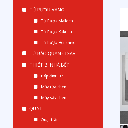
TỦ RƯỢU VANG
Tủ Rượu Malloca
Tủ Rượu Kakeda
Tủ Rượu Henshine
TỦ BẢO QUẢN CIGAR
THIẾT BỊ NHÀ BẾP
Bếp điện từ
Máy rửa chén
Máy sấy chén
QUẠT
Quạt trần