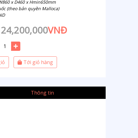
: W860 x D460 x Hmin650mm
uốc (theo bản quyền Malloca)
VND
24,200,000
VNĐ
iỏ
Tới giỏ hàng
Thông tin