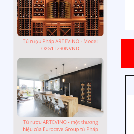
Tủ rượu Pháp ARTEVINO - Model:
OXG1T230NVND
Tủ rượu ARTEVINO - một thương
hiệu của Eurocave Group từ Pháp