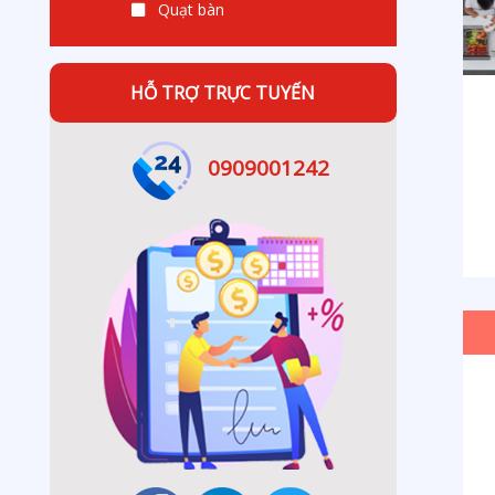
Quạt bàn
HỖ TRỢ TRỰC TUYẾN
0909001242