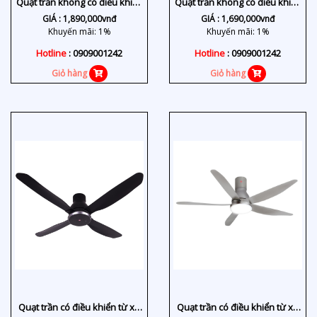
Quạt trần không có điều khiển
Quạt trần không có điều khiển
từ xa N56YG
từ xa M60XG
GIÁ :
1,890,000
vnđ
GIÁ :
1,690,000
vnđ
Khuyến mãi: 1%
Khuyến mãi: 1%
Hotline
: 0909001242
Hotline
: 0909001242
Giỏ hàng
Giỏ hàng
Quạt trần có điều khiển từ xa
Quạt trần có điều khiển từ xa