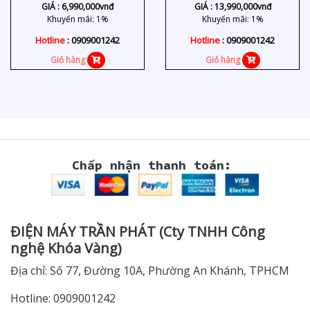
W56WV
U60FW
GIÁ :
6,990,000
vnđ
GIÁ :
13,990,000
vnđ
Khuyến mãi: 1%
Khuyến mãi: 1%
Hotline
: 0909001242
Hotline
: 0909001242
Giỏ hàng
Giỏ hàng
Chấp nhận thanh toán:
ĐIỆN MÁY TRẦN PHÁT (Cty TNHH Công
nghệ Khóa Vàng)
Địa chỉ: Số 77, Đường 10A, Phường An Khánh, TPHCM
Hotline: 0909001242