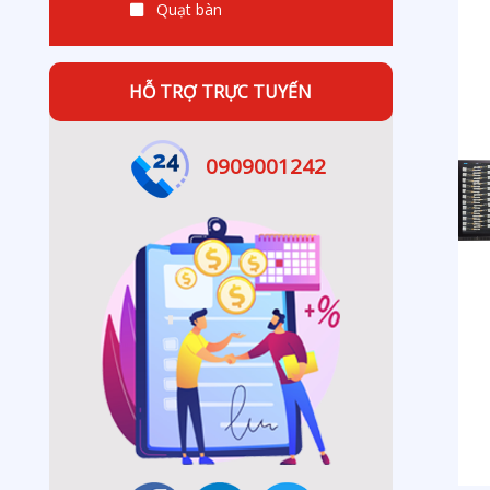
Quạt bàn
HỖ TRỢ TRỰC TUYẾN
0909001242