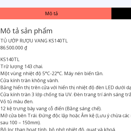
Mô tả
Mô tả sản phẩm
TỦ ƯỚP RƯỢU VANG KS140TL
86.500.000 ₫
KS140TL
Trữ lượng 143 chai.
Một vùng nhiệt độ 5°C-22°C. Máy nén biến tần.
Cửa kính tràn không vành.
Bảng hiển thị trên cửa với hiển thị nhiệt độ đèn LED dưới d
Cửa kính tràn 3 lớp chống tia UV. Đèn trang trí ánh sáng tr
Vỏ tủ màu đen.
12 kệ trưng bày vang cỗ điển (Bằng sáng chế).
Mở cửa bên Trái. Đứng độc lập hoặc Âm kệ (Lưu ý chừa các 
sau 100 – 150mm).
Bộ lọc than hoạt tính, bộ nhớ nhiệt độ, quạt và khoá.