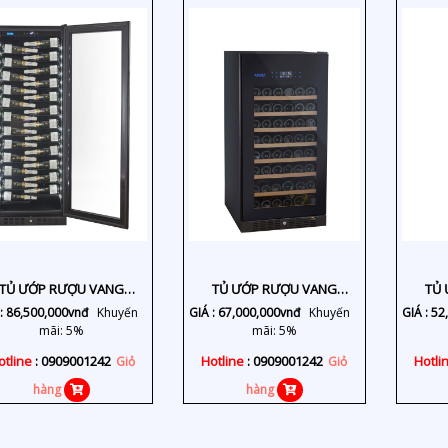
TỦ ƯỚP RƯỢU VANG
TỦ ƯỚP RƯỢU VANG
TỦ 
KS140TL
KS106TL/TR
:
86,500,000
vnđ
Khuyến
GIÁ :
67,000,000
vnđ
Khuyến
GIÁ :
52
mãi: 5%
mãi: 5%
otline
: 0909001242
Hotline
: 0909001242
Hotli
Giỏ
Giỏ
hàng
hàng