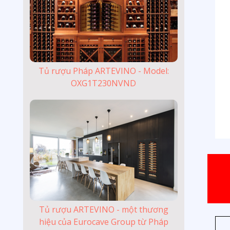
Tủ rượu Pháp ARTEVINO - Model:
OXG1T230NVND
Tủ rượu ARTEVINO - một thương
hiệu của Eurocave Group từ Pháp