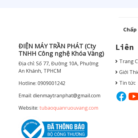
Chấp
ĐIỆN MÁY TRẦN PHÁT (Cty
Liên
TNHH Công nghệ Khóa Vàng)
Trang 
Địa chỉ: Số 77, Đường 10A, Phường
An Khánh, TPHCM
Giới Th
Tin tức
Hotline: 0909001242
Email:
dienmaytranphat@gmail.com
Website:
tubaoquanruouvang.com