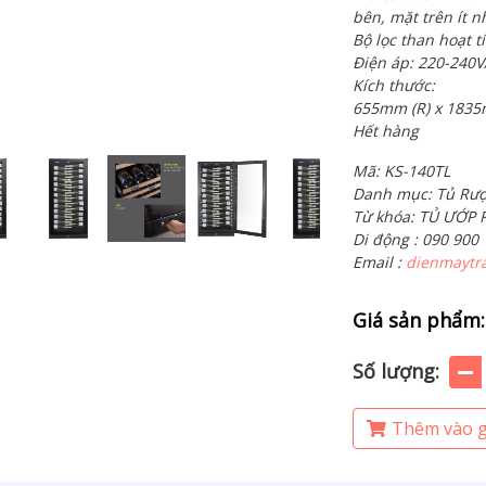
bên, mặt trên ít 
Bộ lọc than hoạt t
Điện áp: 220-240V
Kích thước:
655mm (R) x 1835
Hết hàng
Mã: KS-140TL
Danh mục: Tủ Rư
Từ khóa: TỦ ƯỚP
Di động : 090 900
Email :
dienmaytr
Giá sản phẩm:
Số lượng:
Thêm vào g