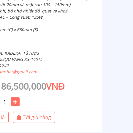
nhất 20mm và mặt sau 100 – 150mm).
ính, bộ nhớ nhiệt độ, quạt và khoá.
AC – Công suất: 135W.
mm (C) x 680mm (S)
ợu KADEKA, Tủ rượu
 RƯỢU VANG KS-140TL
 1242
anphat@gmail.com
86,500,000
VNĐ
iỏ
Tới giỏ hàng