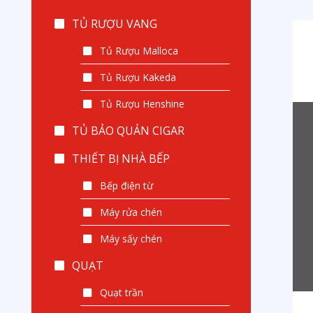
TỦ RƯỢU VANG
Tủ Rượu Malloca
Tủ Rượu Kakeda
Tủ Rượu Henshine
TỦ BẢO QUẢN CIGAR
THIẾT BỊ NHÀ BẾP
Bếp điện từ
Máy rửa chén
Máy sấy chén
QUẠT
Quạt trần