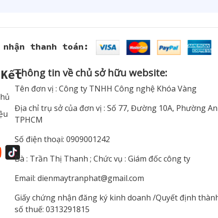
 nhận thanh toán:
Thông tin về chủ sở hữu website:
 Kết
Tên đơn vị : Công ty TNHH Công nghệ Khóa Vàng
Chủ
Địa chỉ trụ sở của đơn vị : Số 77, Đường 10A, Phường A
iệu
TPHCM
Số điện thoại: 0909001242
Bà : Trần Thị Thanh ; Chức vụ : Giám đốc công ty
Email:
dienmaytranphat@gmail.com
Giấy chứng nhận đăng ký kinh doanh /Quyết định thàn
số thuế: 0313291815