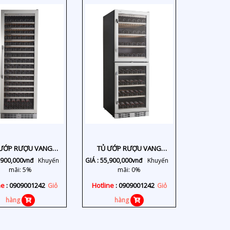
ƯỚP RƯỢU VANG
TỦ ƯỚP RƯỢU VANG
KSJ168EW
KA165T
,900,000
vnđ
Khuyến
GIÁ :
55,900,000
vnđ
Khuyến
mãi: 5%
mãi: 0%
ne
: 0909001242
Hotline
: 0909001242
Giỏ
Giỏ
hàng
hàng