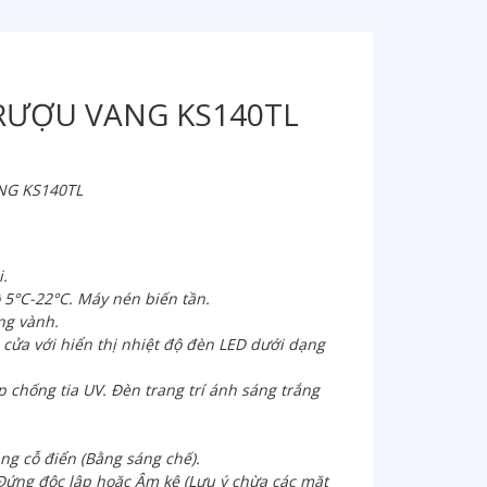
RƯỢU VANG KS140TL
NG KS140TL
i.
 5°C-22°C. Máy nén biến tần.
ng vành.
 cửa với hiển thị nhiệt độ đèn LED dưới dạng
p chống tia UV. Đèn trang trí ánh sáng trắng
ng cỗ điển (Bằng sáng chế).
Đứng độc lập hoặc Âm kệ (Lưu ý chừa các mặt