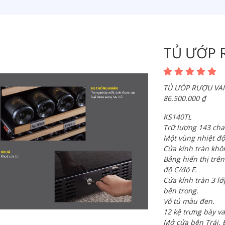
TỦ ƯỚP 
TỦ ƯỚP RƯỢU VA
86.500.000 ₫
KS140TL
Trữ lượng 143 cha
Một vùng nhiệt độ
Cửa kính tràn khô
Bảng hiển thị trên
độ C/độ F.
Cửa kính tràn 3 lớ
bên trong.
Vỏ tủ màu đen.
12 kệ trưng bày va
Mở cửa bên Trái. 