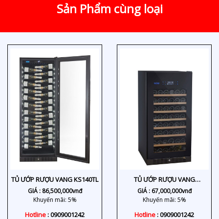
Sản Phẩm cùng loại
TỦ ƯỚP RƯỢU VANG KS140TL
TỦ ƯỚP RƯỢU VANG
KS106TL/TR
GIÁ :
86,500,000
vnđ
GIÁ :
67,000,000
vnđ
Khuyến mãi: 5%
Khuyến mãi: 5%
Hotline
: 0909001242
Hotline
: 0909001242