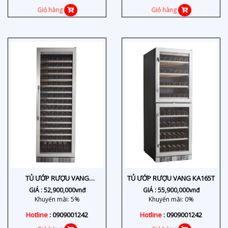
Giỏ hàng
Giỏ hàng
TỦ ƯỚP RƯỢU VANG
TỦ ƯỚP RƯỢU VANG KA165T
KSJ168EW
GIÁ :
52,900,000
vnđ
GIÁ :
55,900,000
vnđ
Khuyến mãi: 5%
Khuyến mãi: 0%
Hotline
: 0909001242
Hotline
: 0909001242